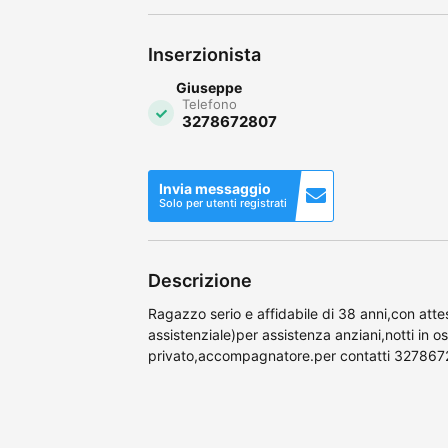
Inserzionista
Giuseppe
Telefono
3278672807
Invia messaggio
Solo per utenti registrati
Descrizione
Ragazzo serio e affidabile di 38 anni,con att
assistenziale)per assistenza anziani,notti in o
privato,accompagnatore.per contatti 32786