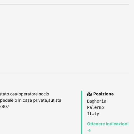
estato osa(operatore socio
Posizione
spedale o in casa privata,autista
Bagheria
72807
Palermo
Italy
Ottenere indicazioni
→