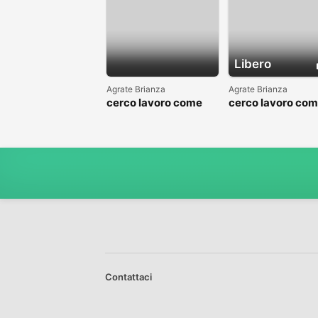
Libero
Agrate Brianza
Agrate Brianza
cerco lavoro come
cerco lavoro co
fattorino
commesso addet
reparti
Contattaci