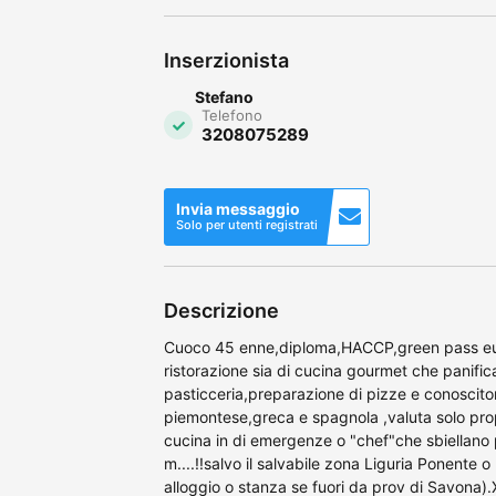
Inserzionista
Stefano
Telefono
3208075289
Invia messaggio
Solo per utenti registrati
Descrizione
Cuoco 45 enne,diploma,HACCP,green pass eur
ristorazione sia di cucina gourmet che panifica
pasticceria,preparazione di pizze e conoscitore
piemontese,greca e spagnola ,valuta solo prop
cucina in di emergenze o "chef"che sbiellano 
m....!!salvo il salvabile zona Liguria Ponente
alloggio o stanza se fuori da prov di Savona).