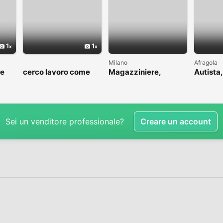
1
1
Milano
Afragola
me
cerco lavoro come
Magazziniere,
Autista,
to
fattorino
muratore, idraulico,
driver
ins.pannelli
Sei un venditore professionale?
Creare un account