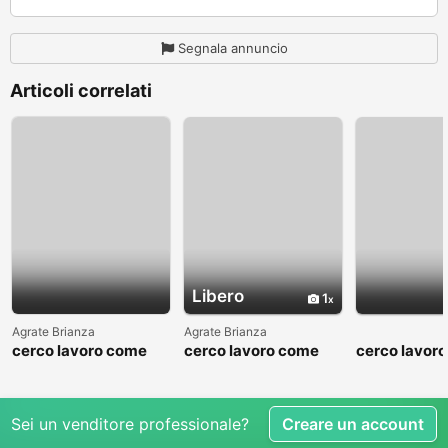
Segnala annuncio
Articoli correlati
Libero
1
Agrate Brianza
Agrate Brianza
cerco lavoro come
cerco lavoro come
cerco lavor
fattorino
commesso addetto
fattorino
reparti
Sei un venditore professionale?
Creare un account