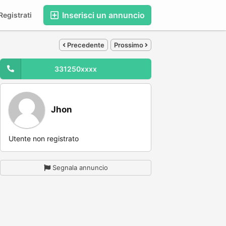
Inserisci un annuncio
egistrati
Precedente
Prossimo
331250xxxx
Jhon
Utente non registrato
Segnala annuncio