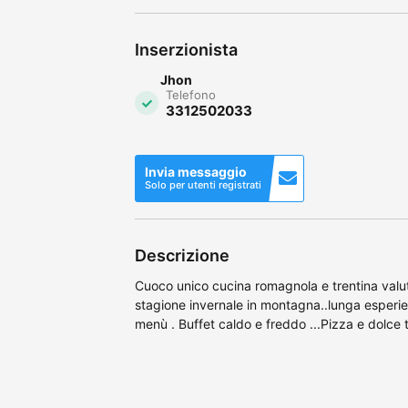
Inserzionista
Jhon
Telefono
3312502033
Invia messaggio
Solo per utenti registrati
Descrizione
Cuoco unico cucina romagnola e trentina valut
stagione invernale in montagna..lunga esperien
menù . Buffet caldo e freddo ...Pizza e dolce tr