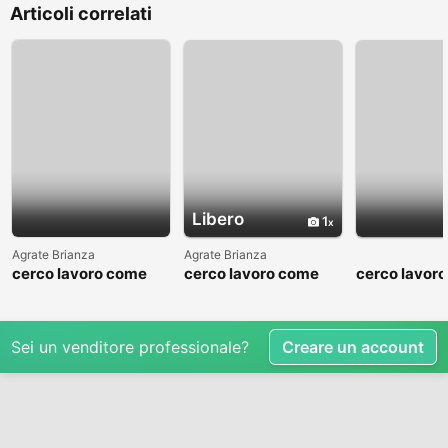
Articoli correlati
Libero
1
Agrate Brianza
Agrate Brianza
cerco lavoro come
cerco lavoro come
cerco lavor
fattorino
commesso addetto
fattorino
reparti
Sei un venditore professionale?
Creare un account