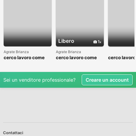
Libero
1
Agrate Brianza
Agrate Brianza
cerco lavoro come
cerco lavoro come
cerco lavor
fattorino
commesso addetto
fattorino
reparti
Sei un venditore professionale?
Creare un account
Contattaci