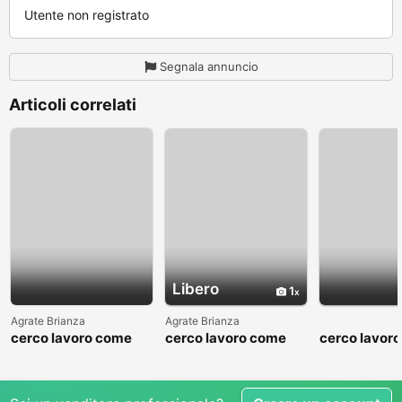
Utente non registrato
Segnala annuncio
Articoli correlati
Libero
1
Agrate Brianza
Agrate Brianza
cerco lavoro come
cerco lavoro come
cerco lavor
fattorino
commesso addetto
fattorino
reparti