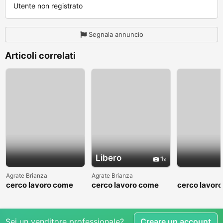
Utente non registrato
Segnala annuncio
Articoli correlati
Libero
1
Agrate Brianza
Agrate Brianza
cerco lavoro come
cerco lavoro come
cerco lavor
fattorino
commesso addetto
fattorino
reparti
Sei un venditore professionale?
Creare un account