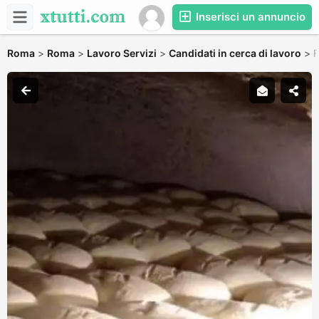
Inserisci un annuncio
Roma
>
Roma
>
Lavoro Servizi
>
Candidati in cerca di lavoro
>
F