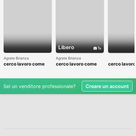
Libero
1
Agrate Brianza
Agrate Brianza
cerco lavoro come
cerco lavoro come
cerco lavor
fattorino
commesso addetto
fattorino
reparti
Sei un venditore professionale?
Creare un account