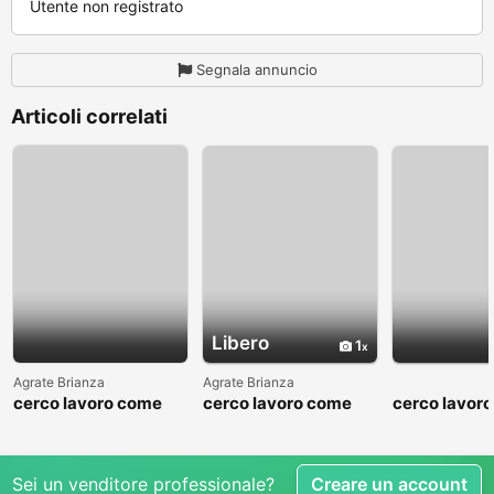
Utente non registrato
Segnala annuncio
Articoli correlati
Libero
1
Agrate Brianza
Agrate Brianza
cerco lavoro come
cerco lavoro come
cerco lavor
fattorino
commesso addetto
fattorino
reparti
Sei un venditore professionale?
Creare un account