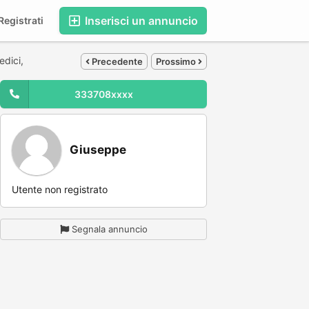
Inserisci un annuncio
egistrati
edici,
Precedente
Prossimo
333708xxxx
Giuseppe
Utente non registrato
Segnala annuncio