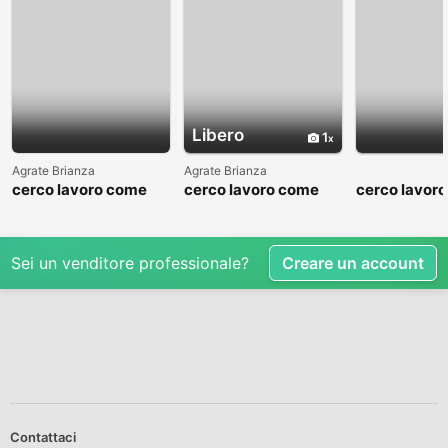
Libero
1
Agrate Brianza
Agrate Brianza
cerco lavoro come
cerco lavoro come
cerco lavor
fattorino
commesso addetto
fattorino
reparti
Sei un venditore professionale?
Creare un account
Contattaci