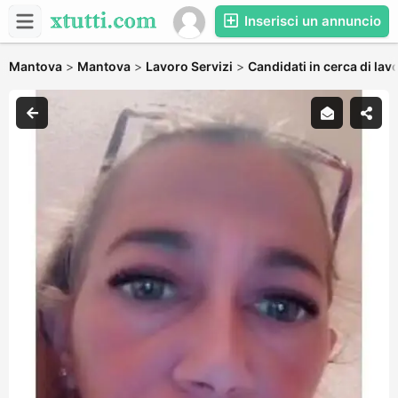
Inserisci un annuncio
Mantova
>
Mantova
>
Lavoro Servizi
>
Candidati in cerca di lav