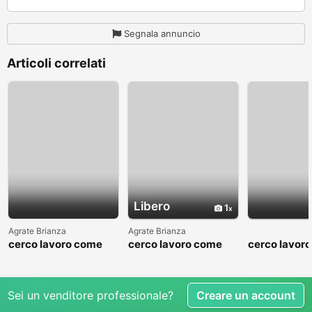
Segnala annuncio
Articoli correlati
Libero
1
Agrate Brianza
Agrate Brianza
cerco lavoro come
cerco lavoro come
cerco lavor
fattorino
commesso addetto
fattorino
reparti
Sei un venditore professionale?
Creare un account