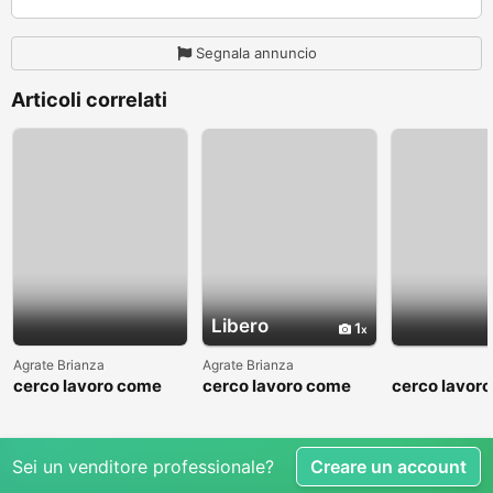
Segnala annuncio
Articoli correlati
Libero
1
Agrate Brianza
Agrate Brianza
cerco lavoro come
cerco lavoro come
cerco lavor
fattorino
commesso addetto
fattorino
reparti
Sei un venditore professionale?
Creare un account