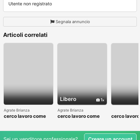
Utente non registrato
Segnala annuncio
Articoli correlati
Libero
1
Agrate Brianza
Agrate Brianza
cerco lavoro come
cerco lavoro come
cerco lavor
fattorino
commesso addetto
fattorino
reparti
Sei un venditore professionale?
Creare un account