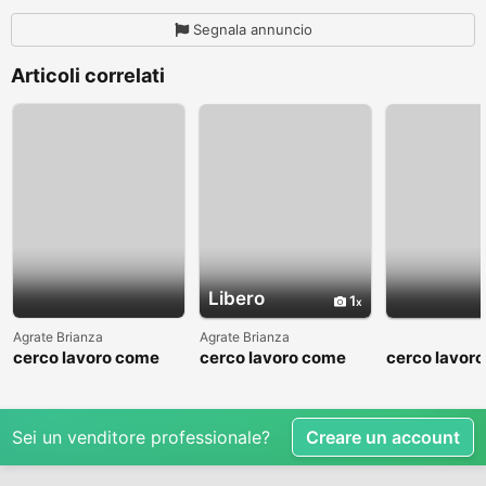
Segnala annuncio
Articoli correlati
Libero
1
Agrate Brianza
Agrate Brianza
cerco lavoro come
cerco lavoro come
cerco lavor
fattorino
commesso addetto
fattorino
reparti
Sei un venditore professionale?
Creare un account