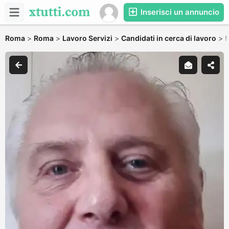
Inserisci un annuncio
Roma
>
Roma
>
Lavoro Servizi
>
Candidati in cerca di lavoro
>
M