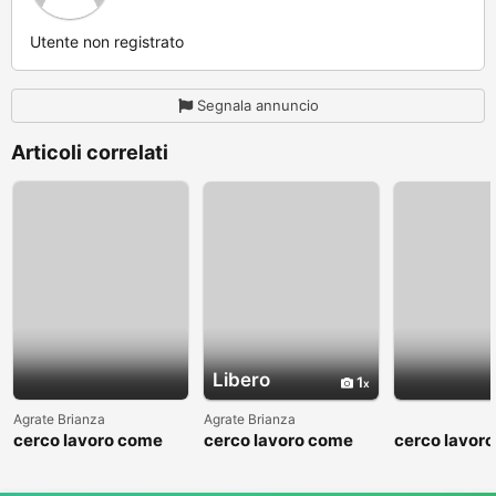
Utente non registrato
Segnala annuncio
Articoli correlati
Libero
1
Agrate Brianza
Agrate Brianza
cerco lavoro come
cerco lavoro come
cerco lavor
fattorino
commesso addetto
fattorino
reparti