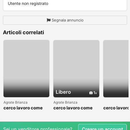
Utente non registrato
Segnala annuncio
Articoli correlati
Libero
1
Agrate Brianza
Agrate Brianza
cerco lavoro come
cerco lavoro come
cerco lavor
fattorino
commesso addetto
fattorino
reparti
Sei un venditore professionale?
Creare un account