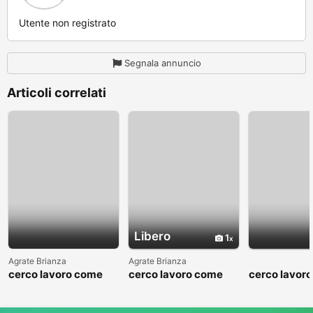
Utente non registrato
Segnala annuncio
Articoli correlati
Libero
1
Agrate Brianza
Agrate Brianza
cerco lavoro come
cerco lavoro come
cerco lavor
fattorino
commesso addetto
fattorino
reparti