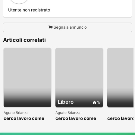
Utente non registrato
Segnala annuncio
Articoli correlati
Libero
1
Agrate Brianza
Agrate Brianza
cerco lavoro come
cerco lavoro come
cerco lavor
fattorino
commesso addetto
fattorino
reparti