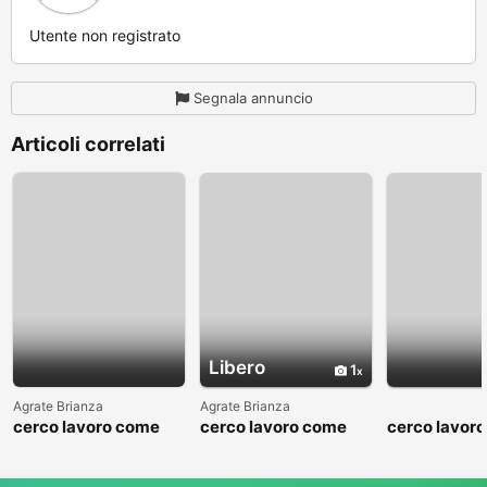
Utente non registrato
Segnala annuncio
Articoli correlati
Libero
1
Agrate Brianza
Agrate Brianza
cerco lavoro come
cerco lavoro come
cerco lavor
fattorino
commesso addetto
fattorino
reparti