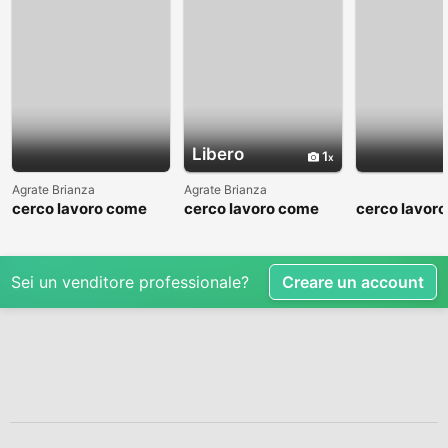
Libero
1
Agrate Brianza
Agrate Brianza
cerco lavoro come
cerco lavoro come
cerco lavor
fattorino
commesso addetto
fattorino
reparti
Sei un venditore professionale?
Creare un account