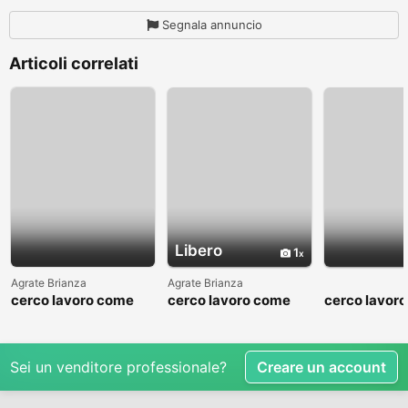
Segnala annuncio
Articoli correlati
Libero
1
Agrate Brianza
Agrate Brianza
cerco lavoro come
cerco lavoro come
cerco lavor
fattorino
commesso addetto
fattorino
reparti
Sei un venditore professionale?
Creare un account