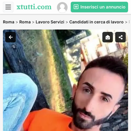
Inserisci un annuncio
Roma
>
Roma
>
Lavoro Servizi
>
Candidati in cerca di lavoro
>
P