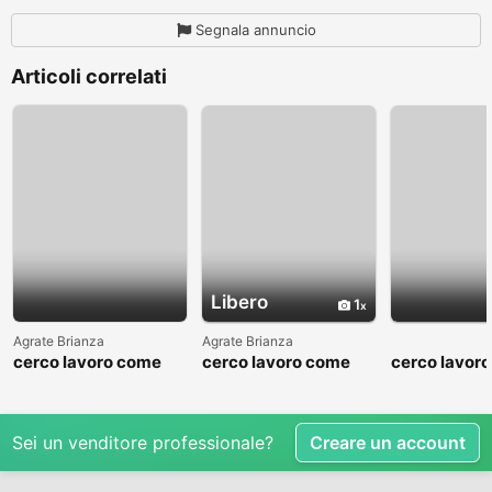
Segnala annuncio
Articoli correlati
Libero
1
Agrate Brianza
Agrate Brianza
cerco lavoro come
cerco lavoro come
cerco lavor
fattorino
commesso addetto
fattorino
reparti
Sei un venditore professionale?
Creare un account