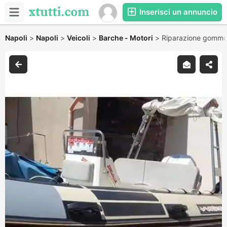
Inserisci un annuncio
Napoli
>
Napoli
>
Veicoli
>
Barche - Motori
>
Riparazione gommo