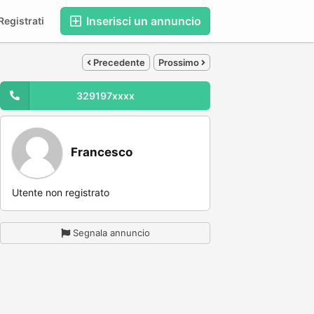
Inserisci un annuncio
egistrati
Precedente
Prossimo
329197xxxx
Francesco
Utente non registrato
Segnala annuncio