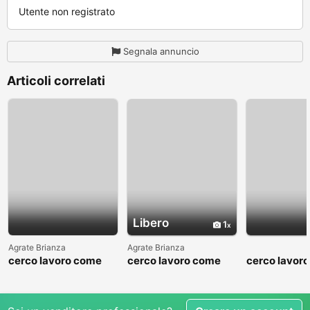
Utente non registrato
Segnala annuncio
Articoli correlati
Libero
1
Agrate Brianza
Agrate Brianza
cerco lavoro come
cerco lavoro come
cerco lavor
fattorino
commesso addetto
fattorino
reparti