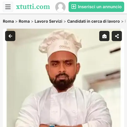
Inserisci un annuncio
Roma
>
Roma
>
Lavoro Servizi
>
Candidati in cerca di lavoro
>
P