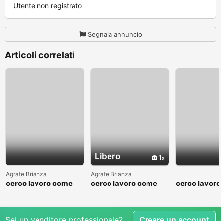
Utente non registrato
Segnala annuncio
Articoli correlati
Libero
1
Agrate Brianza
Agrate Brianza
cerco lavoro come
cerco lavoro come
cerco lavor
fattorino
commesso addetto
fattorino
reparti
Sei un venditore professionale?
Creare un account