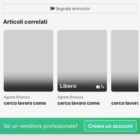
Segnala annuncio
Articoli correlati
Libero
1
Agrate Brianza
Agrate Brianza
cerco lavoro come
cerco lavoro come
cerco lavor
fattorino
commesso addetto
fattorino
reparti
Sei un venditore professionale?
Creare un account