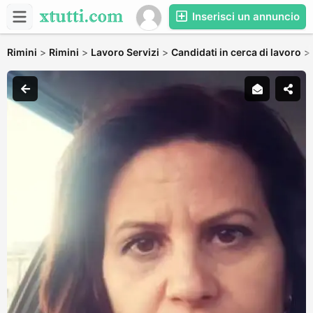
Inserisci un annuncio
Rimini
>
Rimini
>
Lavoro Servizi
>
Candidati in cerca di lavoro
>