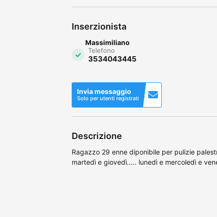
Inserzionista
Massimiliano
Telefono
3534043445
Invia messaggio
Solo per utenti registrati
Descrizione
Ragazzo 29 enne diponibile per pulizie palestr
martedì e giovedì..... lunedì e mercoledì e vene