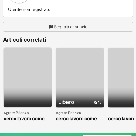
Utente non registrato
Segnala annuncio
Articoli correlati
Libero
1
Agrate Brianza
Agrate Brianza
cerco lavoro come
cerco lavoro come
cerco lavor
fattorino
commesso addetto
fattorino
reparti