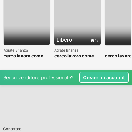
Libero
1
Agrate Brianza
Agrate Brianza
cerco lavoro come
cerco lavoro come
cerco lavor
fattorino
commesso addetto
fattorino
reparti
Sei un venditore professionale?
Creare un account
Contattaci