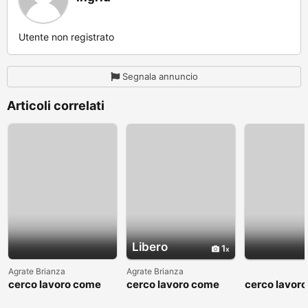
Utente non registrato
Segnala annuncio
Articoli correlati
Libero
1
Agrate Brianza
Agrate Brianza
cerco lavoro come
cerco lavoro come
cerco lavor
fattorino
commesso addetto
fattorino
reparti