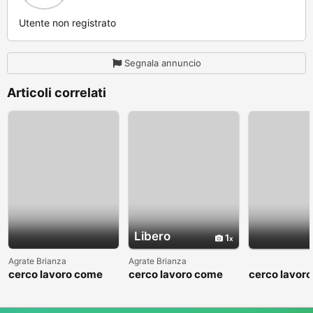
Utente non registrato
Segnala annuncio
Articoli correlati
Libero
1
Agrate Brianza
Agrate Brianza
cerco lavoro come
cerco lavoro come
cerco lavor
fattorino
commesso addetto
fattorino
reparti