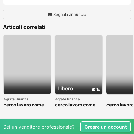
Segnala annuncio
Articoli correlati
Libero
1
Agrate Brianza
Agrate Brianza
cerco lavoro come
cerco lavoro come
cerco lavor
fattorino
commesso addetto
fattorino
reparti
Sei un venditore professionale?
Creare un account