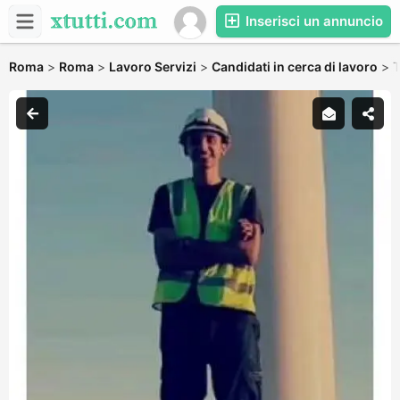
Inserisci un annuncio
Roma
>
Roma
>
Lavoro Servizi
>
Candidati in cerca di lavoro
>
T