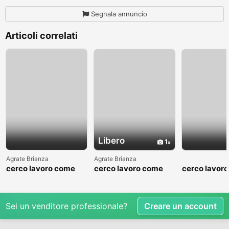
Segnala annuncio
Articoli correlati
Libero
1
Agrate Brianza
Agrate Brianza
cerco lavoro come
cerco lavoro come
cerco lavor
fattorino
commesso addetto
fattorino
reparti
Sei un venditore professionale?
Creare un account