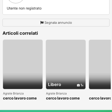
Utente non registrato
Segnala annuncio
Articoli correlati
Libero
1
Agrate Brianza
Agrate Brianza
cerco lavoro come
cerco lavoro come
cerco lavor
fattorino
commesso addetto
fattorino
reparti