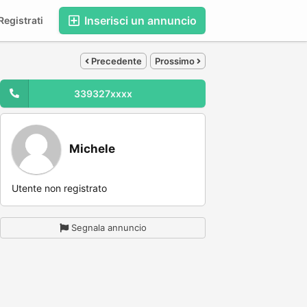
Inserisci un annuncio
egistrati
,
Precedente
Prossimo
339327xxxx
Michele
Utente non registrato
Segnala annuncio