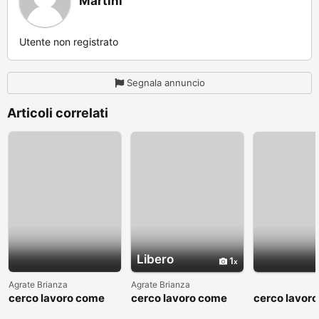
Martini
Utente non registrato
Segnala annuncio
Articoli correlati
Libero
1
Agrate Brianza
Agrate Brianza
cerco lavoro come
cerco lavoro come
cerco lavor
fattorino
commesso addetto
fattorino