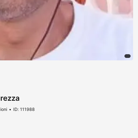
urezza
ioni
ID: 111988