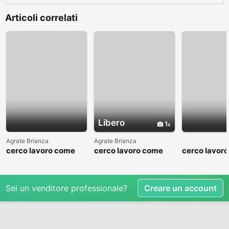
Articoli correlati
Libero
1
Agrate Brianza
Agrate Brianza
cerco lavoro come
cerco lavoro come
cerco lavor
fattorino
commesso addetto
fattorino
reparti
Sei un venditore professionale?
Creare un account