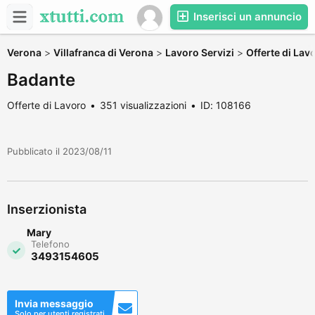
Inserisci un annuncio
Verona
>
Villafranca di Verona
>
Lavoro Servizi
>
Offerte di Lav
Badante
Offerte di Lavoro
351 visualizzazioni
ID: 108166
Pubblicato il 2023/08/11
Inserzionista
Mary
Telefono
3493154605
Invia messaggio
Solo per utenti registrati