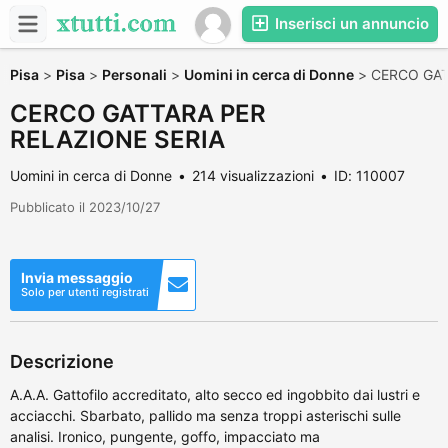
Inserisci un annuncio
Pisa
>
Pisa
>
Personali
>
Uomini in cerca di Donne
>
CERCO GAT
CERCO GATTARA PER
RELAZIONE SERIA
Uomini in cerca di Donne
214 visualizzazioni
ID: 110007
Pubblicato il 2023/10/27
Invia messaggio
Solo per utenti registrati
Descrizione
A.A.A. Gattofilo accreditato, alto secco ed ingobbito dai lustri e
acciacchi. Sbarbato, pallido ma senza troppi asterischi sulle
analisi. Ironico, pungente, goffo, impacciato ma