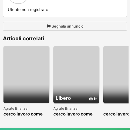
Utente non registrato
Segnala annuncio
Articoli correlati
Libero
1
Agrate Brianza
Agrate Brianza
cerco lavoro come
cerco lavoro come
cerco lavor
fattorino
commesso addetto
fattorino
reparti