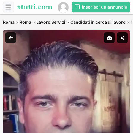
Inserisci un annuncio
Roma
>
Roma
>
Lavoro Servizi
>
Candidati in cerca di lavoro
>
M