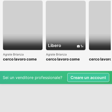
Libero
1
Agrate Brianza
Agrate Brianza
cerco lavoro come
cerco lavoro come
cerco lavor
fattorino
commesso addetto
fattorino
reparti
Sei un venditore professionale?
Creare un account