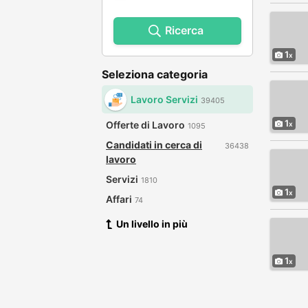
Ricerca
1
Seleziona categoria
Lavoro Servizi
39405
1
Offerte di Lavoro
1095
Candidati in cerca di
36438
lavoro
Servizi
1810
1
Affari
74
Un livello in più
1