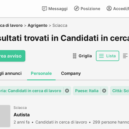
Messaggi
Posizione
Accedi/R
ca di lavoro
>
Agrigento
>
Sciacca
sultati trovati in Candidati in cerc
rea avviso
Griglia
Lista
gli annunci
Personale
Company
ia: Candidati in cerca di lavoro
Paese: Italia
Città: S
Sciacca
Autista
2 anni fa
Candidati in cerca di lavoro
299 persone hanno 